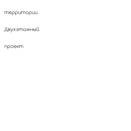
территории
Площадь
Площадь
Количество
дома
участка
комнат
Двухэтажный
120
4.6
3
проект
Описание коттеджа
Двухэтажный проект в коттеджном
поселке «Приморский». Площадь дома
120.0 квадратных метров на 4.6 сотках.
Дом сдается в предчистовой отделке, с