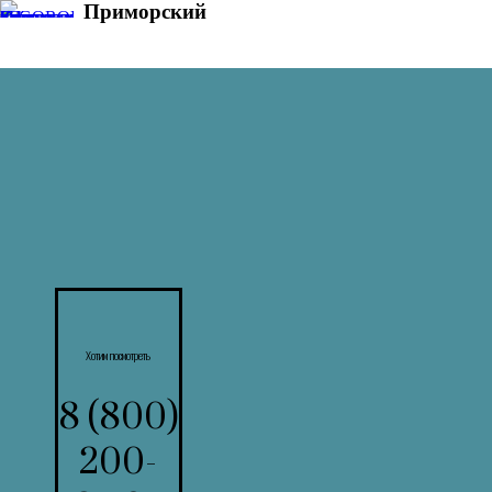
Приморский
8 800
200-
87-04
5 000 000
₽
ЦЕНА
Хотим посмотреть
КП «Приморский»
8 (800)
| 120.0 кв.м на 4.6
200-
сот.