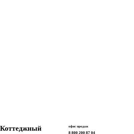
КП «Приморский» | 68.0 кв.м на 3.15 сот.
Площадь дома
68
Площадь участка
3.15
Коттеджный
офис продаж
8 800 200 87 04