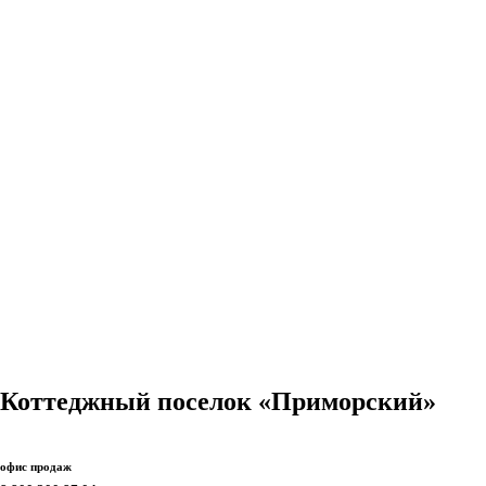
КП «Приморский» | 170.0 кв.м на 9.7 сот.
Цена
8 500 000₽
1
2
3
Коттеджный поселок «Приморский»
офис продаж